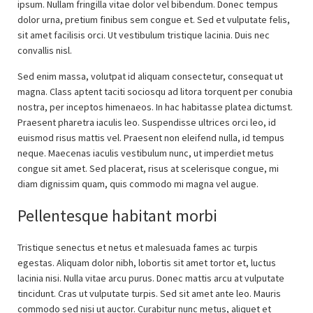
ipsum. Nullam fringilla vitae dolor vel bibendum. Donec tempus
dolor urna, pretium finibus sem congue et. Sed et vulputate felis,
sit amet facilisis orci. Ut vestibulum tristique lacinia. Duis nec
convallis nisl.
Sed enim massa, volutpat id aliquam consectetur, consequat ut
magna. Class aptent taciti sociosqu ad litora torquent per conubia
nostra, per inceptos himenaeos. In hac habitasse platea dictumst.
Praesent pharetra iaculis leo. Suspendisse ultrices orci leo, id
euismod risus mattis vel. Praesent non eleifend nulla, id tempus
neque. Maecenas iaculis vestibulum nunc, ut imperdiet metus
congue sit amet. Sed placerat, risus at scelerisque congue, mi
diam dignissim quam, quis commodo mi magna vel augue.
Pellentesque habitant morbi
Tristique senectus et netus et malesuada fames ac turpis
egestas. Aliquam dolor nibh, lobortis sit amet tortor et, luctus
lacinia nisi. Nulla vitae arcu purus. Donec mattis arcu at vulputate
tincidunt. Cras ut vulputate turpis. Sed sit amet ante leo. Mauris
commodo sed nisi ut auctor. Curabitur nunc metus, aliquet et